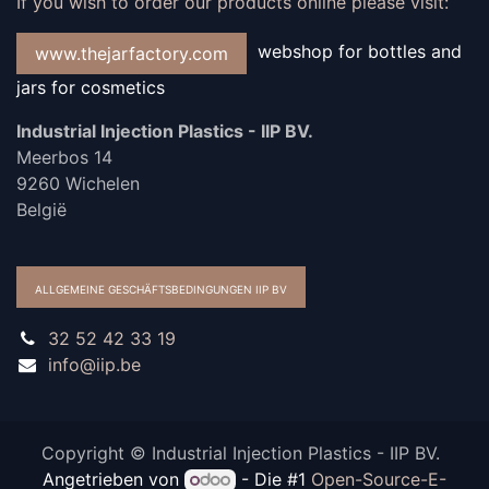
If you wish to order our products online please visit:
webshop for bottles and
www.thejarfactory.com
jars for cosmetics
Industrial Injection Plastics - IIP BV.
Meerbos 14
9260 Wichelen
België
ALLGEMEINE GESCHÄFTSBEDINGUNGEN IIP BV
32 52 42 33 19
info@iip.be
Copyright © Industrial Injection Plastics - IIP BV.
Angetrieben von
- Die #1
Open-Source-E-