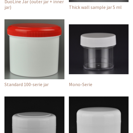
DuoLine Jar (outer jar + inner
jar)
Thick wall sample jar 5 ml
Standard 100-serie jar
Mono-Serie