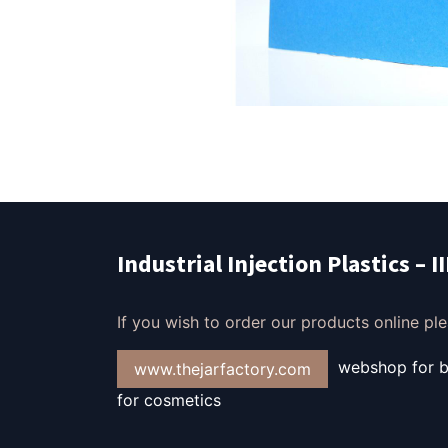
Industrial Injection Plastics – I
If you wish to order our products online plea
webshop for bo
www.thejarfactory.com
for cosmetics