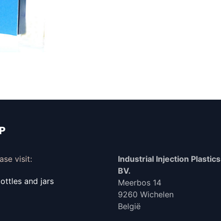
IP
se visit:
Industrial Injection Plastics 
BV.
ttles and jars
Meerbos 14
9260 Wichelen
België