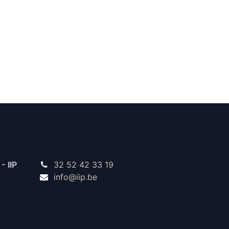
- IIP
32 52 42 33 19
info@iip.be