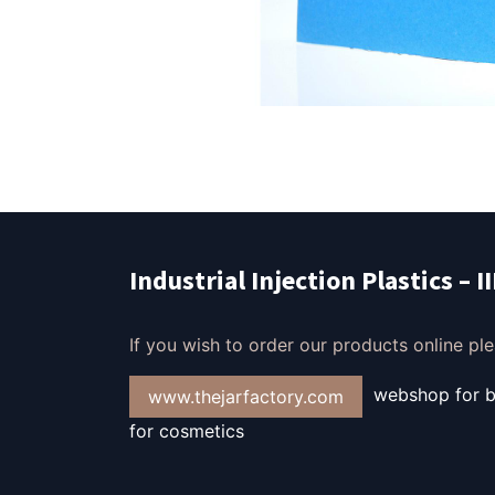
Industrial Injection Plastics – I
If you wish to order our products online plea
webshop for bo
www.thejarfactory.com
for cosmetics