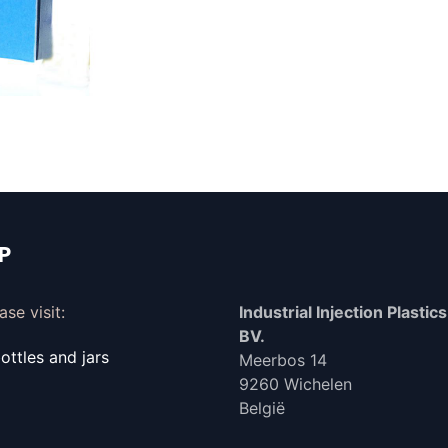
IP
se visit:
Industrial Injection Plastics 
BV.
ttles and jars
Meerbos 14
9260 Wichelen
België