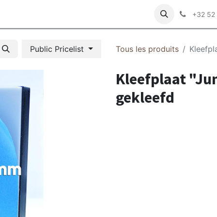
z-nous
+32 52
Public Pricelist
Tous les produits
Kleefpl
Kleefplaat "Ju
gekleefd