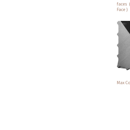
faces 
Face )
Max C