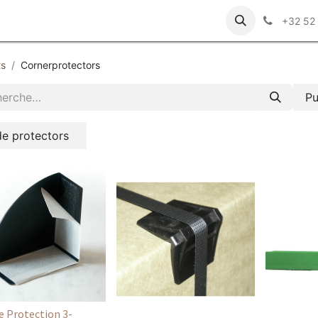
z-nous
+32 52
ts
Cornerprotectors
Pu
de protectors
e Protection 3-