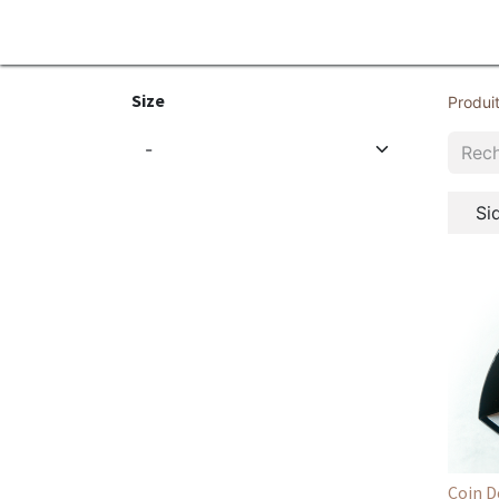
Accueil
Produits
Services
Contacte
Size
Produi
Si
Coin D