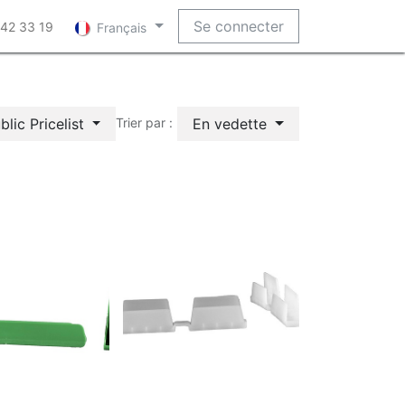
Se connecter
 42 33 19
Français
blic Pricelist
En vedette
Trier par :