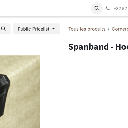
z-nous
+32 52
Public Pricelist
Tous les produits
Corner
Spanband - H