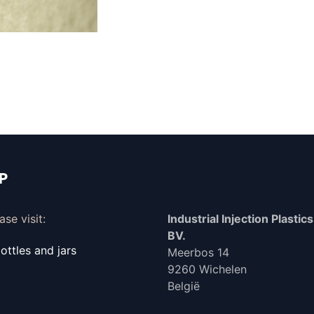
IP
se visit:
Industrial Injection Plastics 
BV.
ttles and jars
Meerbos 14
9260 Wichelen
België