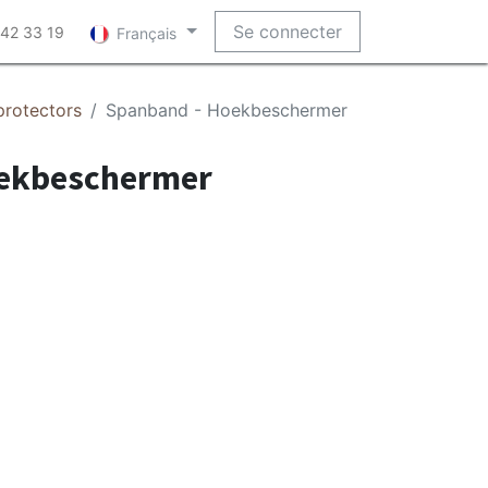
Se connecter
 42 33 19
Français
protectors
Spanband - Hoekbeschermer
oekbeschermer