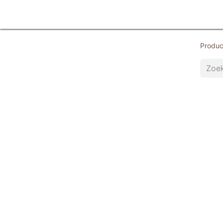
Home
Products
Diensten
Contactee
Produc