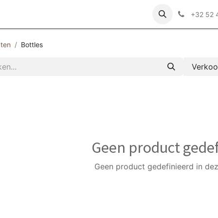
r ons
+32 52 
ten
Bottles
Verkoop
Geen product gedef
Geen product gedefinieerd in dez