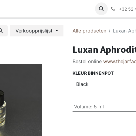
r ons
+32 52 
Verkoopprijslijst
Alle producten
Luxan Aph
Luxan Aphrodit
Bestel online
www.thejarfa
KLEUR BINNENPOT
Volume
:
5 ml