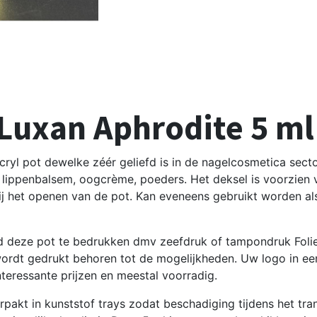
 Luxan Aphrodite 5 m
ryl pot dewelke zéér geliefd is in de nagelcosmetica sector
 lippenbalsem, oogcrème, poeders. Het deksel is voorzien v
bij het openen van de pot. Kan eveneens gebruikt worden a
 deze pot te bedrukken dmv zeefdruk of tampondruk Foliedru
wordt gedrukt behoren tot de mogelijkheden. Uw logo in een 
nteressante prijzen en meestal voorradig.
pakt in kunststof trays zodat beschadiging tijdens het t