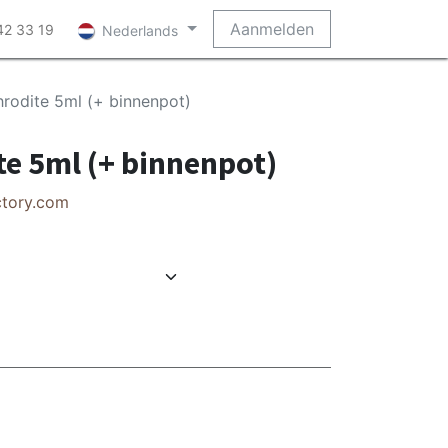
Aanmelden
42 33 19
Nederlands
rodite 5ml (+ binnenpot)
e 5ml (+ binnenpot)
ctory.com