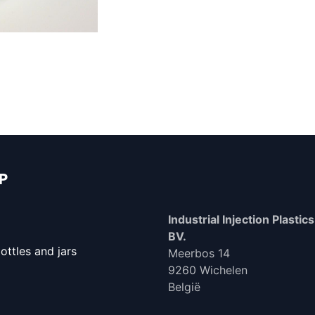
IP
Industrial Injection Plastics 
BV.
ttles and jars
Meerbos 14
9260 Wichelen
België