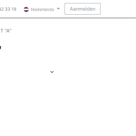
Aanmelden
42 33 19
Nederlands
T "A"
"