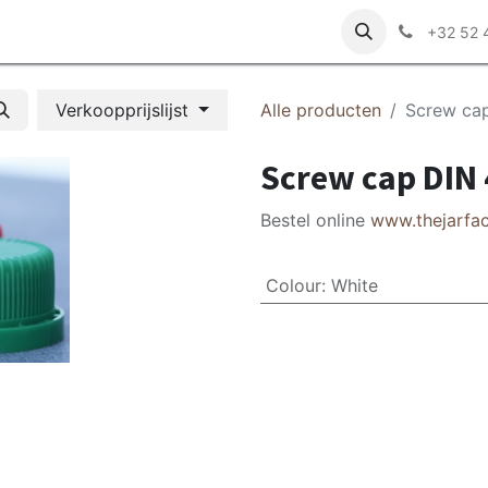
r ons
+32 52 
Verkoopprijslijst
Alle producten
Screw ca
Screw cap DIN
Bestel online
www.thejarfa
Colour
:
White