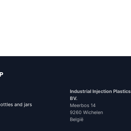
IP
Industrial Injection Plastics 
BV.
ttles and jars
Meerbos 14
9260 Wichelen
België