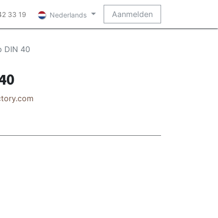
Aanmelden
42 33 19
Nederlands
p DIN 40
 40
ctory.com